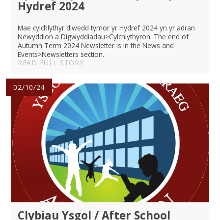
Hydref 2024
Mae cylchlythyr diwedd tymor yr Hydref 2024 yn yr adran
Newyddion a Digwyddiadau>Cylchlythyron. The end of
Autumn Term 2024 Newsletter is in the News and
Events>Newsletters section.
READ FULL STORY
02/10/24
Clybiau Ysgol / After School