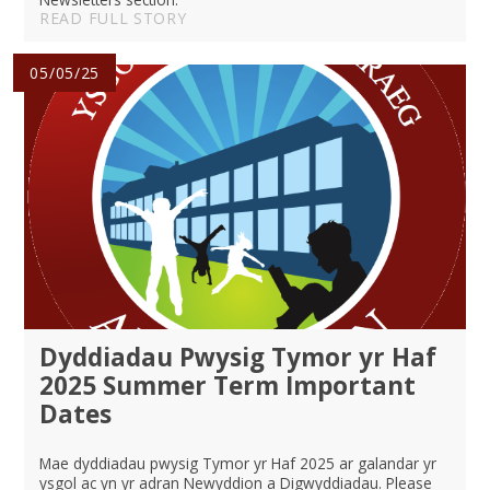
READ FULL STORY
05/05/25
Dyddiadau Pwysig Tymor yr Haf
2025 Summer Term Important
Dates
Mae dyddiadau pwysig Tymor yr Haf 2025 ar galandar yr
ysgol ac yn yr adran Newyddion a Digwyddiadau. Please