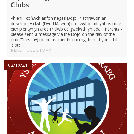
Clubs
Rhieni - cofiwch anfon neges Dojo i'r athrawon ar
ddiwrnod y clwb (Dydd Mawrth) i roi wybod iddynt os mae
eich plentyn yn aros i'r clwb os gwelwch yn dda. Parents -
please send a message via the Dojo on the day of the
club (Tuesday) to the teacher informing them if your child
is sta...
READ FULL STORY
02/10/24