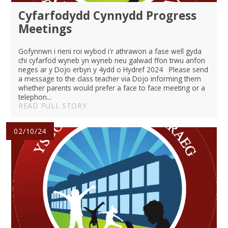
Cyfarfodydd Cynnydd Progress
Meetings
Gofynnwn i rieni roi wybod i'r athrawon a fase well gyda
chi cyfarfod wyneb yn wyneb neu galwad ffon trwu anfon
neges ar y Dojo erbyn y 4ydd o Hydref 2024 Please send
a message to the class teacher via Dojo informing them
whether parents would prefer a face to face meeting or a
telephon...
READ FULL STORY
02/10/24