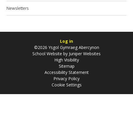
Newsletters
Log in
©2026 Ysgol Gymraeg Abercynon
School Website by
Juniper Websites
High Visibility
Sitemap
Accessibility Statement
Privacy Policy
Cookie Settings